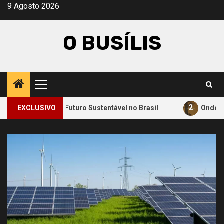
Avançar
9 Agosto 2026
para
o
O BUSÍLIS
conteúdo
Menu
principal
2
ara um Futuro Sustentável no Brasil
EXCLUSIVO
Onde a Informação