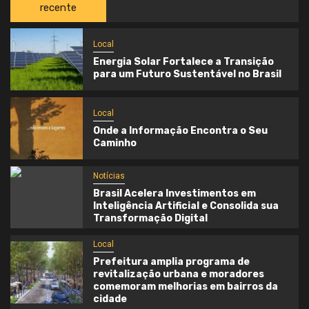
recente
Local
Energia Solar Fortalece a Transição
para um Futuro Sustentável no Brasil
Local
Onde a Informação Encontra o Seu
Caminho
Notícias
Brasil Acelera Investimentos em
Inteligência Artificial e Consolida sua
Transformação Digital
Local
Prefeitura amplia programa de
revitalização urbana e moradores
comemoram melhorias em bairros da
cidade