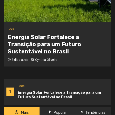
Local
Onde a Informação Encontra o Seu
Caminho
3 semanas atrás
Cynthia Oliveira
Local
1
Energia Solar Fortalece a Transição para um
Futuro Sustentável no Brasil
Mais
Popular
Tendências