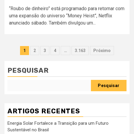
“Roubo de dinheiro” está programado para retornar com
uma expansão do universo “Money Heist”, Netflix
anunciado sábado. Também divulgou um...
Paginação
1
2
3
4
…
3.163
Próximo
dos
conteúdos
PESQUISAR
Pesquisar
ARTIGOS RECENTES
Energia Solar Fortalece a Transição para um Futuro
Sustentável no Brasil