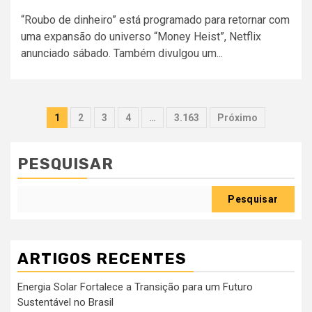
“Roubo de dinheiro” está programado para retornar com
uma expansão do universo “Money Heist”, Netflix
anunciado sábado. Também divulgou um...
Paginação
1
2
3
4
…
3.163
Próximo
dos
conteúdos
PESQUISAR
Pesquisar
ARTIGOS RECENTES
Energia Solar Fortalece a Transição para um Futuro
Sustentável no Brasil