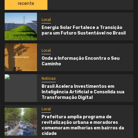
recente
Local
Energia Solar Fortalece a Transição
para um Futuro Sustentável no Brasil
Local
Onde a Informação Encontra o Seu
Caminho
Notícias
Brasil Acelera Investimentos em
Inteligência Artificial e Consolida sua
Transformação Digital
Local
Prefeitura amplia programa de
revitalização urbana e moradores
comemoram melhorias em bairros da
cidade