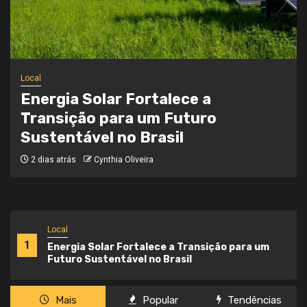
Local
Onde a Informação Encontra o Seu
Caminho
3 semanas atrás
Cynthia Oliveira
Local
1
Energia Solar Fortalece a Transição para um
Futuro Sustentável no Brasil
Mais
Popular
Tendências