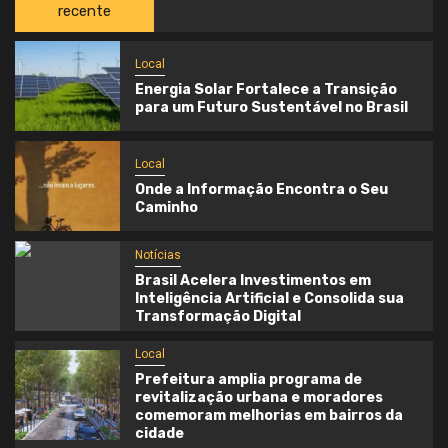
recente
Local
Energia Solar Fortalece a Transição
para um Futuro Sustentável no Brasil
Local
Onde a Informação Encontra o Seu
Caminho
Notícias
Brasil Acelera Investimentos em
Inteligência Artificial e Consolida sua
Transformação Digital
Local
Prefeitura amplia programa de
revitalização urbana e moradores
comemoram melhorias em bairros da
cidade