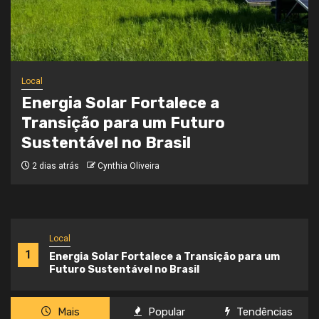
Local
Onde a Informação Encontra o Seu
Caminho
3 semanas atrás
Cynthia Oliveira
Local
1
Energia Solar Fortalece a Transição para um
Futuro Sustentável no Brasil
Mais
Popular
Tendências