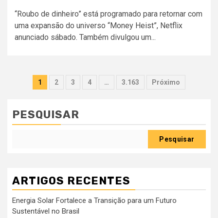
“Roubo de dinheiro” está programado para retornar com
uma expansão do universo “Money Heist”, Netflix
anunciado sábado. Também divulgou um...
Paginação
1
2
3
4
…
3.163
Próximo
dos
conteúdos
PESQUISAR
Pesquisar
ARTIGOS RECENTES
Energia Solar Fortalece a Transição para um Futuro
Sustentável no Brasil