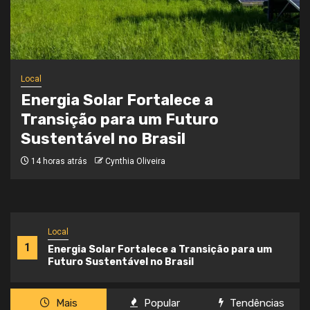
Local
Onde a Informação Encontra o Seu
Caminho
3 semanas atrás
Cynthia Oliveira
Local
1
Energia Solar Fortalece a Transição para um
Futuro Sustentável no Brasil
Mais
Popular
Tendências