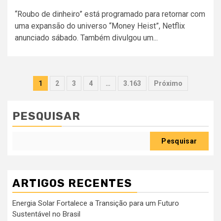
“Roubo de dinheiro” está programado para retornar com
uma expansão do universo “Money Heist”, Netflix
anunciado sábado. Também divulgou um...
Paginação
1
2
3
4
…
3.163
Próximo
dos
conteúdos
PESQUISAR
Pesquisar
ARTIGOS RECENTES
Energia Solar Fortalece a Transição para um Futuro
Sustentável no Brasil