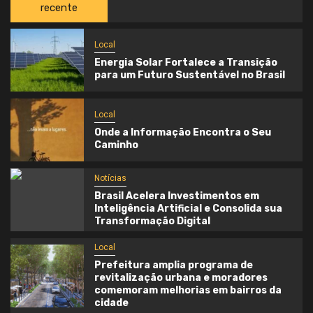
recente
Local
Energia Solar Fortalece a Transição
para um Futuro Sustentável no Brasil
Local
Onde a Informação Encontra o Seu
Caminho
Notícias
Brasil Acelera Investimentos em
Inteligência Artificial e Consolida sua
Transformação Digital
Local
Prefeitura amplia programa de
revitalização urbana e moradores
comemoram melhorias em bairros da
cidade