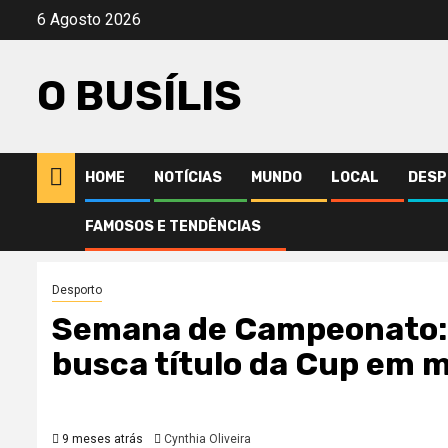
Avançar
6 Agosto 2026
para
o
O BUSÍLIS
conteúdo
HOME
NOTÍCIAS
MUNDO
LOCAL
DESP
FAMOSOS E TENDÊNCIAS
Início
Desporto
Semana de Campeonato: Hamlin analisa Xfinity e 
Desporto
Semana de Campeonato: H
busca título da Cup em 
9 meses atrás
Cynthia Oliveira