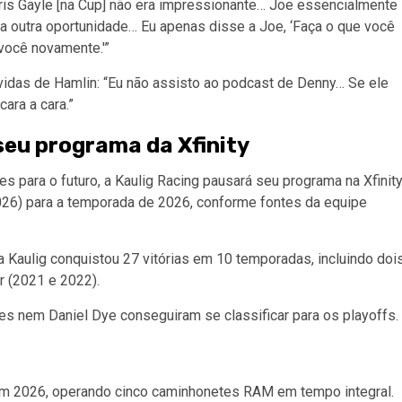
hris Gayle [na Cup] não era impressionante… Joe essencialmente
ha outra oportunidade… Eu apenas disse a Joe, ‘Faça o que você
você novamente.'”
úvidas de Hamlin: “Eu não assisto ao podcast de Denny… Se ele
ara a cara.”
seu programa da Xfinity
pes para o futuro, a Kaulig Racing pausará seu programa na Xfinit
026) para a temporada de 2026, conforme fontes da equipe
 Kaulig conquistou 27 vitórias em 10 temporadas, incluindo doi
 (2021 e 2022).
es nem Daniel Dye conseguiram se classificar para os playoffs.
s em 2026, operando cinco caminhonetes RAM em tempo integral.