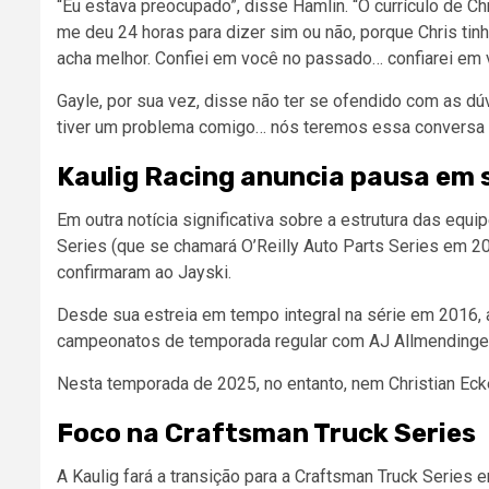
“Eu estava preocupado”, disse Hamlin. “O currículo de C
me deu 24 horas para dizer sim ou não, porque Chris tin
acha melhor. Confiei em você no passado… confiarei em 
Gayle, por sua vez, disse não ter se ofendido com as d
tiver um problema comigo… nós teremos essa conversa c
Kaulig Racing anuncia pausa em 
Em outra notícia significativa sobre a estrutura das equi
Series (que se chamará O’Reilly Auto Parts Series em 2
confirmaram ao Jayski.
Desde sua estreia em tempo integral na série em 2016, a
campeonatos de temporada regular com AJ Allmendinger
Nesta temporada de 2025, no entanto, nem Christian Eck
Foco na Craftsman Truck Series
A Kaulig fará a transição para a Craftsman Truck Serie