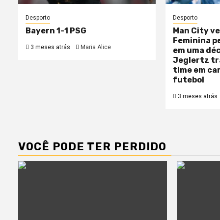
Desporto
Desporto
Bayern 1-1 PSG
Man City ve
Feminina pe
3 meses atrás
Maria Alice
em uma déc
Jeglertz t
time em cam
futebol
3 meses atrás
VOCÊ PODE TER PERDIDO