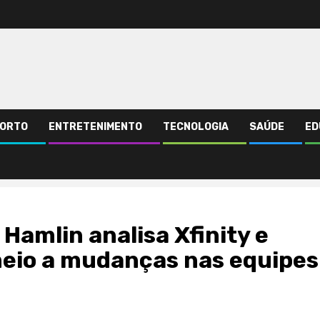
ORTO
ENTRETENIMENTO
TECNOLOGIA
SAÚDE
ED
busca título da Cup em meio a mudanças nas equipes
amlin analisa Xfinity e
meio a mudanças nas equipes