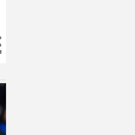
o
s
d