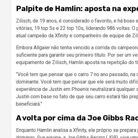
Palpite de Hamlin: aposta na expe
Zilisch, de 19 anos, é considerado o favorito, e há boas 
vitórias, 19 top 5s e 22 top 10s, liderando 986 voltas. O
atual campeão da Xfinity e companheiro de equipe de Zi
Embora Allgaier não tenha vencido a corrida do campeon
suficiente para garantir seu primeiro título. Por ser u
equipamento de Zilisch, Hamlin aposta na repetição do tít
“Você tem que pensar que o carro 7 no ano passado, na co
dominante. Você tem que pensar que ele será muito difíci
experiência de Justin em Phoenix neutralizará qualquer s
Justin com base no fato de que seu carro estará tão pre
beneficiará.”
A volta por cima da Joe Gibbs Ra
Enquanto Hamlin analisa a Xfinity, ele próprio se prepa
domingo. Sua equipe, a Joe Gibbs Racing (JGR), vive um