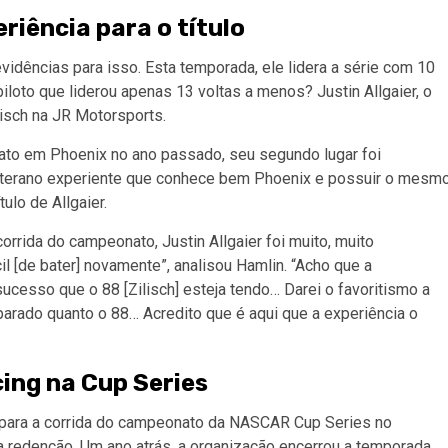
riência para o título
evidências para isso. Esta temporada, ele lidera a série com 10
 piloto que liderou apenas 13 voltas a menos? Justin Allgaier, o
lisch na JR Motorsports.
ato em Phoenix no ano passado, seu segundo lugar foi
m veterano experiente que conhece bem Phoenix e possuir o mesm
ulo de Allgaier.
rrida do campeonato, Justin Allgaier foi muito, muito
l [de bater] novamente”, analisou Hamlin. “Acho que a
ucesso que o 88 [Zilisch] esteja tendo… Darei o favoritismo a
parado quanto o 88… Acredito que é aqui que a experiência o
cing na Cup Series
ra para a corrida do campeonato da NASCAR Cup Series no
a redenção. Um ano atrás, a organização encerrou a temporada