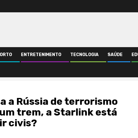
ORTO
ENTRETENIMENTO
TECNOLOGIA
SAÚDE
ED
om um ataque mortal a um trem, a Starlink está ajudando Moscou a atingir ci
a a Rússia de terrorismo
um trem, a Starlink está
r civis?