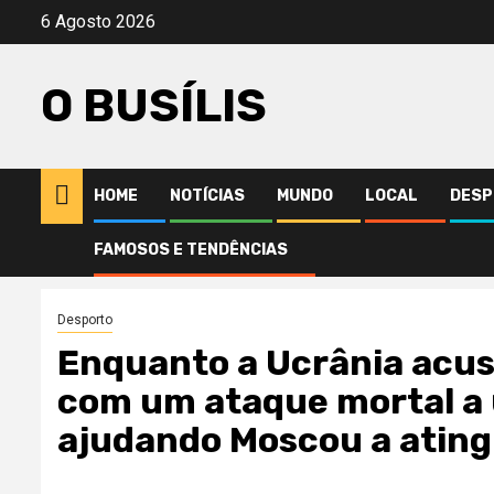
Avançar
6 Agosto 2026
para
o
O BUSÍLIS
conteúdo
HOME
NOTÍCIAS
MUNDO
LOCAL
DESP
FAMOSOS E TENDÊNCIAS
Início
Desporto
Enquanto a Ucrânia acusa a Rússia de terrorismo c
Desporto
Enquanto a Ucrânia acus
com um ataque mortal a 
ajudando Moscou a atingi