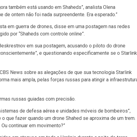
agora também está usando em Shaheds”, analista Olena
ue de ontem não foi nada surpreendente. Era esperado.”
ialista em guerra de drones, disse em uma postagem nas redes
ngido por “Shaheds com controle online”.
 Beskrestnov em sua postagem, acusando o piloto do drone
 conscientemente”, e questionando especificamente se o Starlink
CBS News sobre as alegações de que sua tecnologia Starlink
rma mais ampla, pelas forças russas para atingir a infraestrutur
armas russas guiadas com precisão.
de sistemas de defesa aérea e unidades móveis de bombeiros”,
e o que fazer quando um drone Shahed se aproxima de um trem.
m? Ou continuar em movimento?”