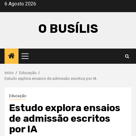
Avançar
6 Agosto 2026
para
o
O BUSÍLIS
conteúdo
Menu
principal
Início
Educação
Estudo explora ensaios de admissão escritos por IA
Educação
Estudo explora ensaios
de admissão escritos
por IA