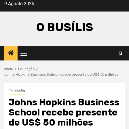
Avançar
9 Agosto 2026
para
o
O BUSÍLIS
conteúdo
Menu
principal
Início
Educação
Johns Hopkins Business School recebe presente de US$ 50 milhões
Educação
Johns Hopkins Business
School recebe presente
de US$ 50 milhões