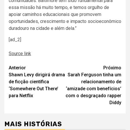
comunidades. Baltimore tem sido fundamental para
essa missão há muito tempo, e temos orgulho de
apoiar caminhos educacionais que promovem
oportunidades, crescimento e impacto socioeconômico
duradouro na cidade e além dela.”
[ad_2]
Source link
Navegação
Anterior
Próximo
Shawn Levy dirigirá drama
Sarah Ferguson tinha um
de
de ficção científica
relacionamento de
artigos
‘Somewhere Out There’
‘amizade com benefícios’
para Netflix
com o desgraçado rapper
Diddy
MAIS HISTÓRIAS