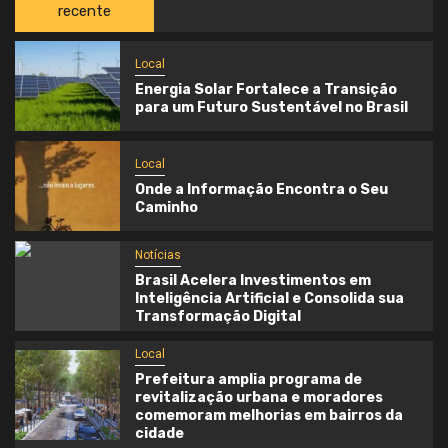
recente
Local
Energia Solar Fortalece a Transição
para um Futuro Sustentável no Brasil
Local
Onde a Informação Encontra o Seu
Caminho
Notícias
Brasil Acelera Investimentos em
Inteligência Artificial e Consolida sua
Transformação Digital
Local
Prefeitura amplia programa de
revitalização urbana e moradores
comemoram melhorias em bairros da
cidade