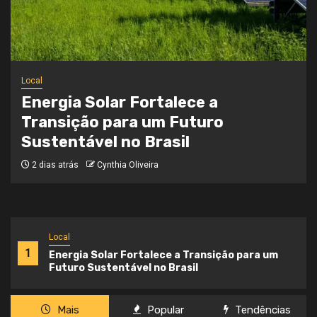
Local
Onde a Informação Encontra o Seu
Caminho
3 semanas atrás
Cynthia Oliveira
Local
1
Energia Solar Fortalece a Transição para um
Futuro Sustentável no Brasil
Mais
Popular
Tendências