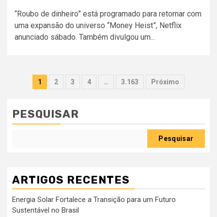
“Roubo de dinheiro” está programado para retornar com
uma expansão do universo “Money Heist”, Netflix
anunciado sábado. Também divulgou um...
Paginação
1
2
3
4
…
3.163
Próximo
dos
conteúdos
PESQUISAR
Pesquisar
ARTIGOS RECENTES
Energia Solar Fortalece a Transição para um Futuro
Sustentável no Brasil