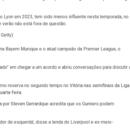
do Lyon em 2023, tem sido menos influente nesta temporada, no
 verão não está fora de questão.
 Getty)
lona Bayern Munique e o atual campeão da Premier League, o
sado” em chegar a um acordo e abriu conversações para discutir 
 como reserva no segundo tempo no
Vitória nas semifinais da Liga
arta-feira
.
a por Steven Gerrard
que acredita que os Gunners podem
ador de esquerda’, disse a lenda do Liverpool e ex-meio-