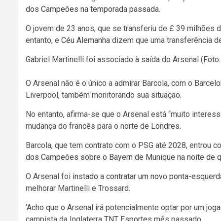
dos Campeões na temporada passada
.
O jovem de 23 anos, que se transferiu de £ 39 milhões 
entanto, e
Céu Alemanha
dizem que uma transferência de
Gabriel Martinelli foi associado à saída do Arsenal (Foto:
O Arsenal não é o único a admirar Barcola, com o Barce
Liverpool, também monitorando sua situação.
No entanto, afirma-se que o Arsenal está “muito interes
mudança do francês para o norte de Londres.
Barcola, que tem contrato com o PSG até 2028, entrou
dos Campeões sobre o Bayern de Munique na noite de qu
O Arsenal foi
instado a contratar um novo ponta-esquerd
melhorar Martinelli e Trossard.
‘Acho que o Arsenal irá potencialmente optar por um jog
campista da Inglaterra
TNT Esportes
mês passado.