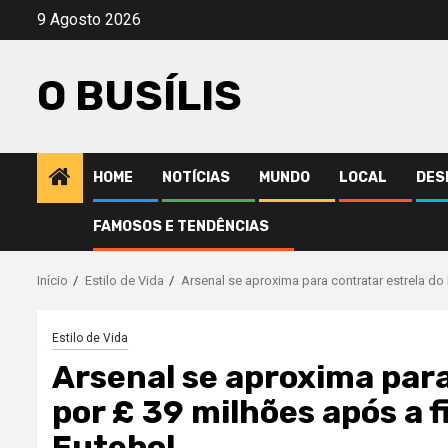
Avançar
9 Agosto 2026
para
o
O BUSÍLIS
conteúdo
HOME
NOTÍCIAS
MUNDO
LOCAL
DES
FAMOSOS E TENDÊNCIAS
Início
Estilo de Vida
Arsenal se aproxima para contratar estrela do
Estilo de Vida
Arsenal se aproxima para
por £ 39 milhões após a f
Futebol