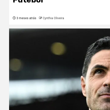
3 meses atrás
Cynthia Oliveira