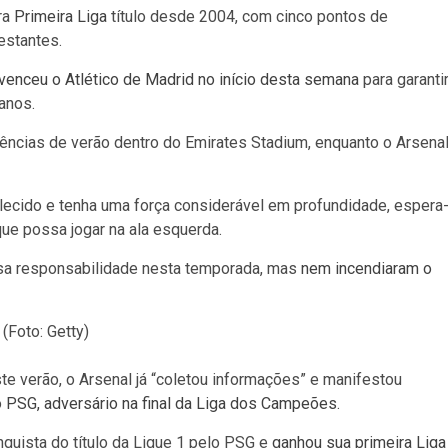
ra
Primeira Liga
título desde 2004, com cinco pontos de
estantes.
venceu o Atlético de Madrid no início desta semana
para garanti
anos.
erências de verão dentro do Emirates Stadium, enquanto o Arsena
lecido e tenha uma força considerável em profundidade, espera
ue possa jogar na ala esquerda.
essa responsabilidade nesta temporada, mas
nem incendiaram o
 (Foto: Getty)
e verão, o Arsenal já “coletou informações” e manifestou
o
PSG, adversário na final da Liga dos Campeões
.
quista do título da Ligue 1 pelo PSG e
ganhou sua primeira Liga