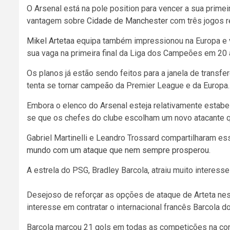
O Arsenal está na pole position para vencer a sua primei
vantagem sobre
Cidade de Manchester
com três jogos r
Mikel Arteta
a equipa também impressionou na Europa e
sua vaga na primeira final da Liga dos Campeões em 20 
Os planos já estão sendo feitos para a janela de transf
tenta se tornar campeão da Premier League e da Europa.
Embora o elenco do Arsenal esteja relativamente estabe
se que os chefes do clube escolham um novo atacante q
Gabriel Martinelli e Leandro Trossard compartilharam 
mundo com um ataque que nem sempre prosperou
.
A estrela do PSG, Bradley Barcola, atraiu muito interesse
Desejoso de reforçar as opções de ataque de Arteta nest
interesse em contratar o internacional francês Barcola d
Barcola marcou 21 gols em todas as competições na con