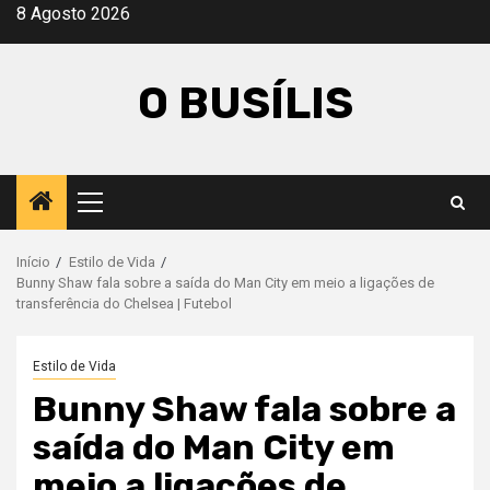
Avançar
8 Agosto 2026
para
o
O BUSÍLIS
conteúdo
Menu
principal
Início
Estilo de Vida
Bunny Shaw fala sobre a saída do Man City em meio a ligações de
transferência do Chelsea | Futebol
Estilo de Vida
Bunny Shaw fala sobre a
saída do Man City em
meio a ligações de