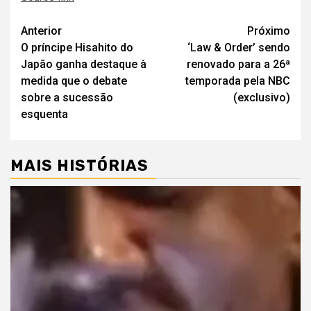
Navegação
Anterior
Próximo
O príncipe Hisahito do
‘Law & Order’ sendo
de
Japão ganha destaque à
renovado para a 26ª
artigos
medida que o debate
temporada pela NBC
sobre a sucessão
(exclusivo)
esquenta
MAIS HISTÓRIAS