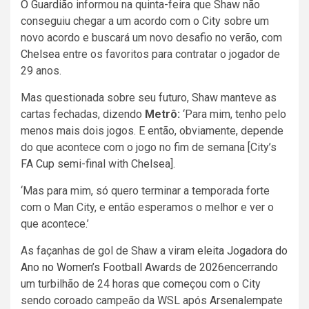
O Guardião
informou na quinta-feira que Shaw não
conseguiu chegar a um acordo com o City sobre um
novo acordo e buscará um novo desafio no verão, com
Chelsea
entre os favoritos para contratar o jogador de
29 anos.
Mas questionada sobre seu futuro, Shaw manteve as
cartas fechadas, dizendo
Metrô:
‘Para mim, tenho pelo
menos mais dois jogos. E então, obviamente, depende
do que acontece com o jogo no fim de semana [City’s
FA Cup
semi-final with Chelsea].
‘Mas para mim, só quero terminar a temporada forte
com o Man City, e então esperamos o melhor e ver o
que acontece.’
As façanhas de gol de Shaw a viram
eleita Jogadora do
Ano no Women’s Football Awards de 2026
encerrando
um turbilhão de 24 horas que começou com o City
sendo coroado campeão da WSL após
Arsenal
empate