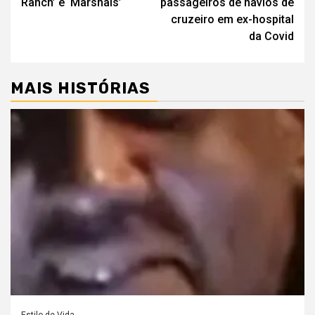
artigos
Ranch’ e ‘Marshals’
passageiros de navios de
cruzeiro em ex-hospital
da Covid
MAIS HISTÓRIAS