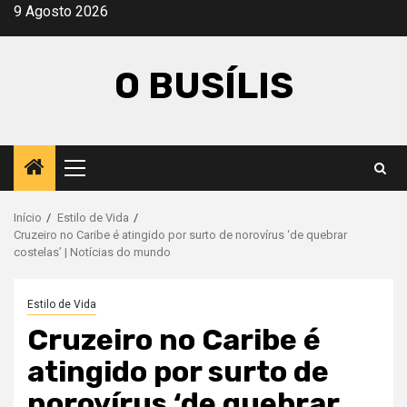
Avançar
9 Agosto 2026
para
o
O BUSÍLIS
conteúdo
Menu
principal
Início
Estilo de Vida
Cruzeiro no Caribe é atingido por surto de norovírus ‘de quebrar
costelas’ | Notícias do mundo
Estilo de Vida
Cruzeiro no Caribe é
atingido por surto de
norovírus ‘de quebrar