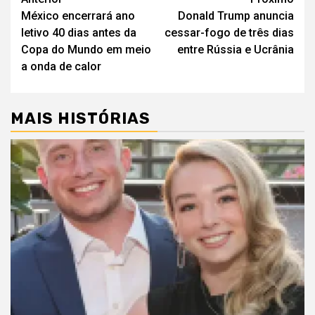
Navegação
México encerrará ano
Donald Trump anuncia
de
letivo 40 dias antes da
cessar-fogo de três dias
artigos
Copa do Mundo em meio
entre Rússia e Ucrânia
a onda de calor
MAIS HISTÓRIAS