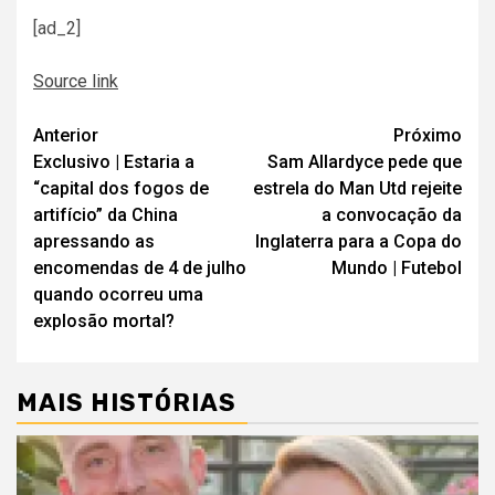
[ad_2]
Source link
Navegação
Anterior
Próximo
Exclusivo | Estaria a
Sam Allardyce pede que
de
“capital dos fogos de
estrela do Man Utd rejeite
artigos
artifício” da China
a convocação da
apressando as
Inglaterra para a Copa do
encomendas de 4 de julho
Mundo | Futebol
quando ocorreu uma
explosão mortal?
MAIS HISTÓRIAS