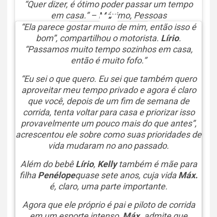
“Quer dizer, é ótimo poder passar um tempo
em casa.” – Máximo,
Pessoas
“Ela parece gostar muito de mim, então isso é
bom”, compartilhou o motorista.
Lírio
.
“Passamos muito tempo sozinhos em casa,
então é muito fofo.”
“Eu sei o que quero. Eu sei que também quero
aproveitar meu tempo privado e agora é claro
que você, depois de um fim de semana de
corrida, tenta voltar para casa e priorizar isso
provavelmente um pouco mais do que antes”,
acrescentou ele sobre como suas prioridades de
vida mudaram no ano passado.
Além do bebê
Lírio
,
Kelly
também é mãe para
filha
Penélope
quase sete anos, cuja vida
Máx.
é, claro, uma parte importante.
Agora que ele próprio é pai e piloto de corrida
em um esporte intenso,
Máx.
admite que