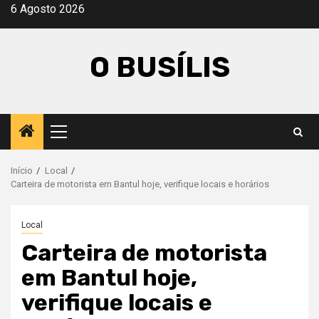
Avançar
6 Agosto 2026
para
o
O BUSÍLIS
conteúdo
Menu
principal
Início
Local
Carteira de motorista em Bantul hoje, verifique locais e horários
Local
Carteira de motorista
em Bantul hoje,
verifique locais e