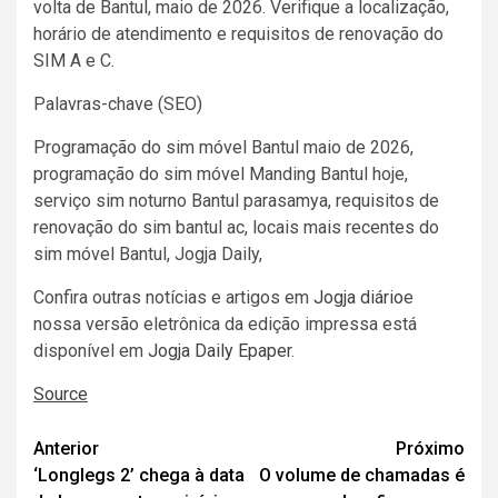
volta de Bantul, maio de 2026. Verifique a localização,
horário de atendimento e requisitos de renovação do
SIM A e C.
Palavras-chave (SEO)
Programação do sim móvel Bantul maio de 2026,
programação do sim móvel Manding Bantul hoje,
serviço sim noturno Bantul parasamya, requisitos de
renovação do sim bantul ac, locais mais recentes do
sim móvel Bantul, Jogja Daily,
Confira outras notícias e artigos em
Jogja diário
e
nossa versão eletrônica da edição impressa está
disponível em
Jogja Daily Epaper
.
Source
Navegação
Anterior
Próximo
‘Longlegs 2’ chega à data
O volume de chamadas é
de