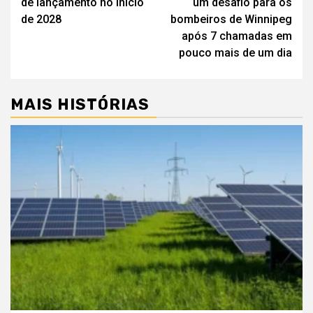
de lançamento no início
um desafio para os
artigos
de 2028
bombeiros de Winnipeg
após 7 chamadas em
pouco mais de um dia
MAIS HISTÓRIAS