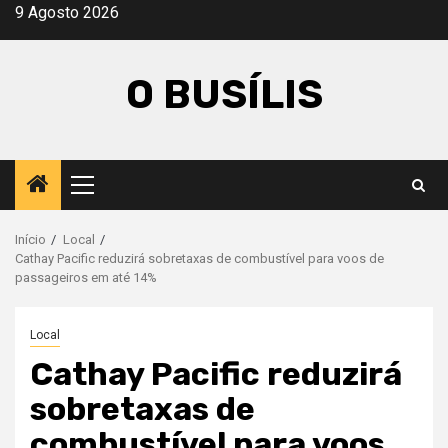
Avançar
9 Agosto 2026
para
o
O BUSÍLIS
conteúdo
Menu
principal
Início
Local
Cathay Pacific reduzirá sobretaxas de combustível para voos de
passageiros em até 14%
Local
Cathay Pacific reduzirá
sobretaxas de
combustível para voos