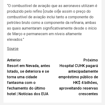
“O combustível de aviação que as aeronaves utilizam é
​​produzido pelo refino [crude oil]e assim o preço do
combustível de aviação inclui tanto a componente do
petróleo bruto como a componente da refinaria, ambas
as quais aumentaram significativamente desde o início
de Março e permanecem em níveis altamente
elevados.”
Source
Navegação
Anterior
Próximo
Resort em Nevada, antes
Hospital CUHK pagará
de
lotado, se deteriora e se
antecipadamente
artigos
torna uma cidade
empréstimo público de
fantasma com o
HK$ 4 bilhões,
fechamento do último
aproveitando reservas
hotel | Notícias dos EUA
crescentes