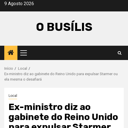
Avançar
9 Agosto 2026
para
o
O BUSÍLIS
conteúdo
Menu
principal
Início
Local
Ex-ministro diz ao gabinete do Reino Unido para expulsar Starmer ou
ela mesma o desafiará
Local
Ex-ministro diz ao
gabinete do Reino Unido
para expulsar Starmer