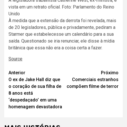
A legisladora trabalhista Catherine West, ex-ministra, é
vista em um retrato oficial. Foto: Parlamento do Reino
Unido
À medida que a extensão da derrota foi revelada, mais
de 20 legisladores, pública e privadamente, ‌pediram a
Starmer que estabelecesse um calendário para a sua
saída. Questionado se iria renunciar, ele disse à mídia
britânica que essa não era a coisa certa a fazer.
Source
Navegação
Anterior
Próximo
O ex de Jake Hall diz que
Comerciais estranhos
de
o coração de sua filha de
compõem filme de terror
artigos
8 anos está
‘despedaçado’ em uma
homenagem devastadora