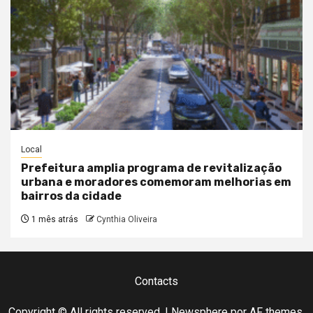
Local
Prefeitura amplia programa de revitalização
urbana e moradores comemoram melhorias em
bairros da cidade
1 mês atrás
Cynthia Oliveira
Contacts
Copyright © All rights reserved.
|
Newsphere
por AF themes.