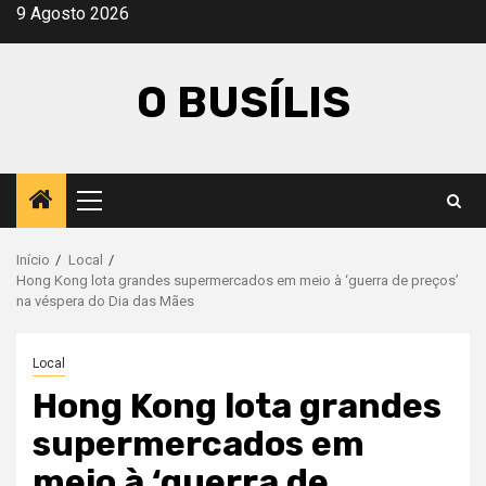
Avançar
9 Agosto 2026
para
o
O BUSÍLIS
conteúdo
Menu
principal
Início
Local
Hong Kong lota grandes supermercados em meio à ‘guerra de preços’
na véspera do Dia das Mães
Local
Hong Kong lota grandes
supermercados em
meio à ‘guerra de