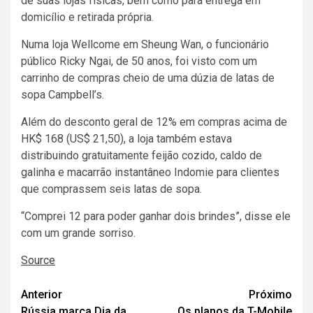
de suas lojas físicas, bem como para entrega em
domicílio e retirada própria.
Numa loja Wellcome em Sheung Wan, o funcionário
público Ricky Ngai, de 50 anos, foi visto com um
carrinho de compras cheio de uma dúzia de latas de
sopa Campbell’s.
Além do desconto geral de 12% em compras acima de
HK$ 168 (US$ 21,50), a loja também estava
distribuindo gratuitamente feijão cozido, caldo de
galinha e macarrão instantâneo Indomie para clientes
que comprassem seis latas de sopa.
“Comprei 12 para poder ganhar dois brindes”, disse ele
com um grande sorriso.
Source
Navegação
Anterior
Próximo
Rússia marca Dia da
Os planos da T-Mobile