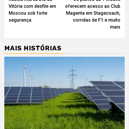
de
Vitória com desfile em
oferecem acesso ao Club
artigos
Moscou sob forte
Magenta em Stagecoach,
segurança
corridas de F1 e muito
mais
MAIS HISTÓRIAS