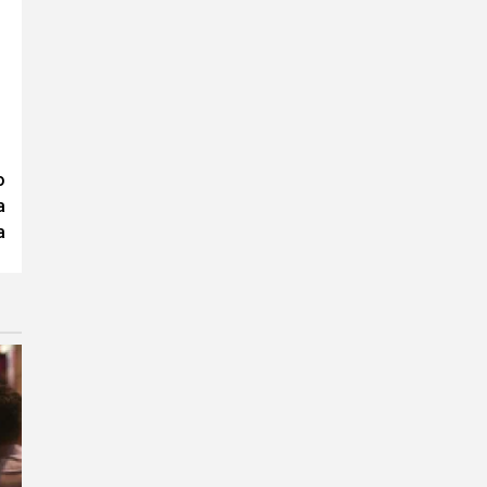
o
a
a