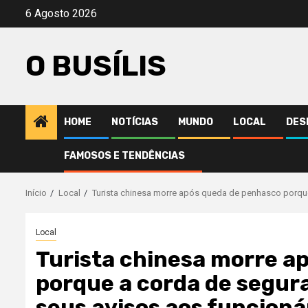
Avançar
6 Agosto 2026
para
o
O BUSÍLIS
conteúdo
HOME
NOTÍCIAS
MUNDO
LOCAL
DES
FAMOSOS E TENDÊNCIAS
Início
Local
Turista chinesa morre após queda de penhasco porque
Local
Turista chinesa morre a
porque a corda de segura
seus avisos aos funcioná