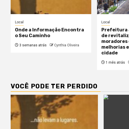
Local
Local
Onde a Informação Encontra
Prefeitura
o Seu Caminho
de revitali
moradores
3 semanas atrás
Cynthia Oliveira
melhorias e
cidade
1 mês atrás
VOCÊ PODE TER PERDIDO