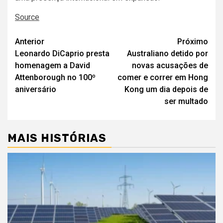
Source
Navegação
Anterior
Próximo
Leonardo DiCaprio presta
Australiano detido por
de
homenagem a David
novas acusações de
artigos
Attenborough no 100º
comer e correr em Hong
aniversário
Kong um dia depois de
ser multado
MAIS HISTÓRIAS