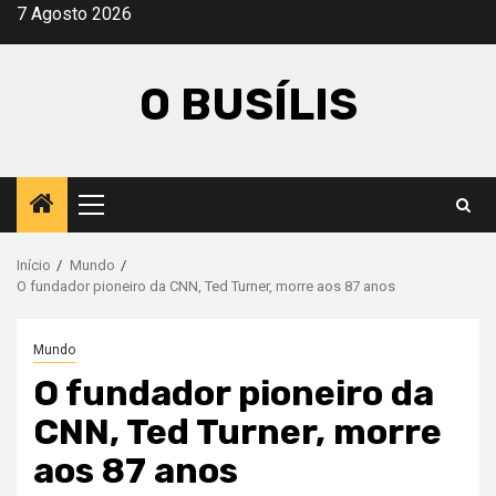
Avançar
7 Agosto 2026
para
o
O BUSÍLIS
conteúdo
Menu
principal
Início
Mundo
O fundador pioneiro da CNN, Ted Turner, morre aos 87 anos
Mundo
O fundador pioneiro da
CNN, Ted Turner, morre
aos 87 anos