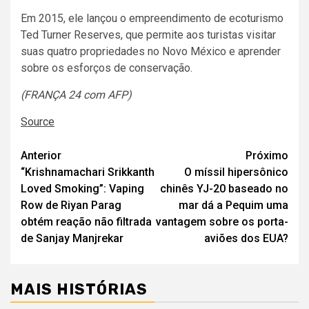
Em 2015, ele lançou o empreendimento de ecoturismo
Ted Turner Reserves, que permite aos turistas visitar
suas quatro propriedades no Novo México e aprender
sobre os esforços de conservação.
(FRANÇA 24 com AFP)
Source
Navegação
Anterior
Próximo
“Krishnamachari Srikkanth
O míssil hipersônico
de
Loved Smoking”: Vaping
chinês YJ-20 baseado no
artigos
Row de Riyan Parag
mar dá a Pequim uma
obtém reação não filtrada
vantagem sobre os porta-
de Sanjay Manjrekar
aviões dos EUA?
MAIS HISTÓRIAS