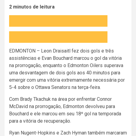
2 minutos de leitura
Diminuir
o
tamanho
da
Aumentar
fonte
o
do
tamanho
EDMONTON – Leon Draisaitl fez dois gols e três
artigo
da
assistências e Evan Bouchard marcou o gol da vitória
fonte
do
na prorrogação, enquanto o Edmonton Oilers superava
artigo
uma desvantagem de dois gols aos 40 minutos para
emergir com uma vitória extremamente necessária por
5-4 sobre o Ottawa Senators na terça-feira.
Com Brady Tkachuk na área por enfrentar Connor
McDavid na prorrogação, Edmonton devolveu para
Bouchard e ele marcou em seu 18º gol na temporada
para a vitória de recuperação.
Ryan Nugent-Hopkins e Zach Hyman também marcaram