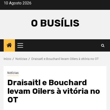
Avançar
10 Agosto 2026
para
o
O BUSÍLIS
conteúdo
Menu
principal
Início
Notícias
Draisaitl e Bouchard levam Oilers à vitória no OT
Notícias
Draisaitl e Bouchard
levam Oilers à vitória no
OT