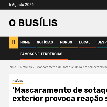
Avançar
6 Agosto 2026
para
o
O BUSÍLIS
conteúdo
HOME
NOTÍCIAS
MUNDO
LOCAL
DESP
FAMOSOS E TENDÊNCIAS
Início
Notícias
‘Mascaramento de sotaque’ de IA em call centers n
Notícias
‘Mascaramento de sotaque
exterior provoca reação 