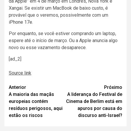
da Apple” em 4 de março em Londres, Nova York e
Xangai. Se existir um MacBook de baixo custo, é
provável que o veremos, possivelmente com um
iPhone 17e
.
Por enquanto, se você estiver comprando um laptop,
espere até o início de março. Ou a Apple anuncia algo
novo ou esse vazamento desaparece.
[ad_2]
Source link
Navegação
Anterior
Próximo
A maioria das maçãs
A liderança do Festival de
de
europeias contém
Cinema de Berlim está em
artigos
resíduos perigosos, aqui
apuros por causa do
estão os riscos
discurso anti-Israel?