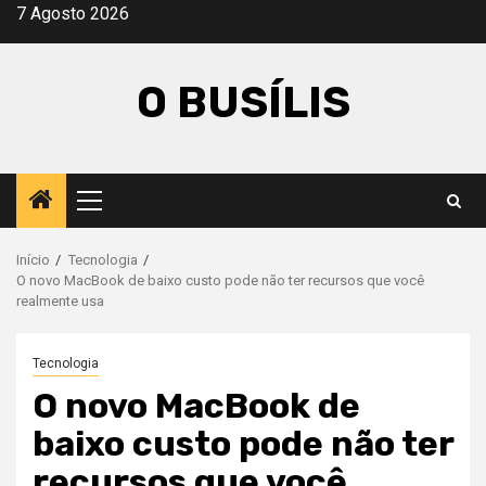
Avançar
7 Agosto 2026
para
o
O BUSÍLIS
conteúdo
Menu
principal
Início
Tecnologia
O novo MacBook de baixo custo pode não ter recursos que você
realmente usa
Tecnologia
O novo MacBook de
baixo custo pode não ter
recursos que você