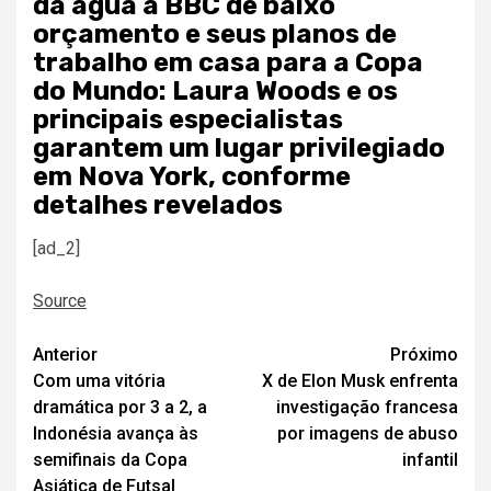
da água a BBC de baixo
orçamento e seus planos de
trabalho em casa para a Copa
do Mundo: Laura Woods e os
principais especialistas
garantem um lugar privilegiado
em Nova York, conforme
detalhes revelados
[ad_2]
Source
Navegação
Anterior
Próximo
Com uma vitória
X de Elon Musk enfrenta
de
dramática por 3 a 2, a
investigação francesa
artigos
Indonésia avança às
por imagens de abuso
semifinais da Copa
infantil
Asiática de Futsal