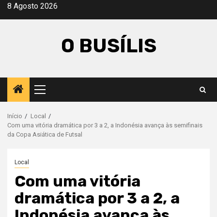
Avançar
8 Agosto 2026
para
o
O BUSÍLIS
conteúdo
Menu
principal
Início
Local
Com uma vitória dramática por 3 a 2, a Indonésia avança às semifinais
da Copa Asiática de Futsal
Local
Com uma vitória
dramática por 3 a 2, a
Indonésia avança às