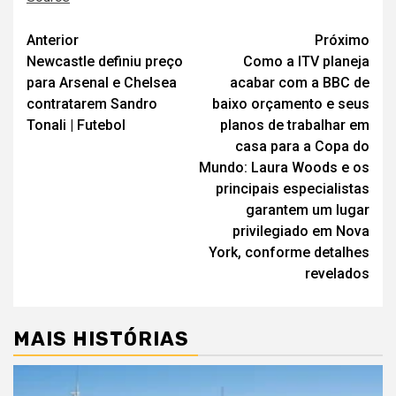
Navegação
Anterior
Próximo
Newcastle definiu preço
Como a ITV planeja
de
para Arsenal e Chelsea
acabar com a BBC de
artigos
contratarem Sandro
baixo orçamento e seus
Tonali | Futebol
planos de trabalhar em
casa para a Copa do
Mundo: Laura Woods e os
principais especialistas
garantem um lugar
privilegiado em Nova
York, conforme detalhes
revelados
MAIS HISTÓRIAS