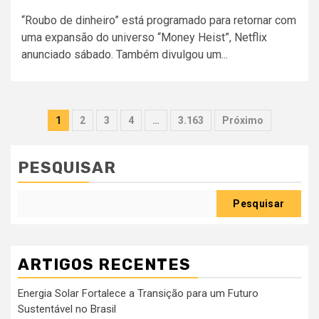
“Roubo de dinheiro” está programado para retornar com
uma expansão do universo “Money Heist”, Netflix
anunciado sábado. Também divulgou um...
Paginação
1
2
3
4
…
3.163
Próximo
dos
conteúdos
PESQUISAR
Pesquisar
ARTIGOS RECENTES
Energia Solar Fortalece a Transição para um Futuro
Sustentável no Brasil