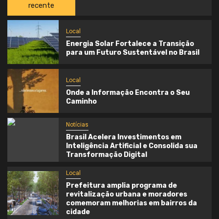
recente
Local
Energia Solar Fortalece a Transição
para um Futuro Sustentável no Brasil
Local
Onde a Informação Encontra o Seu
Caminho
Notícias
Brasil Acelera Investimentos em
Inteligência Artificial e Consolida sua
Transformação Digital
Local
Prefeitura amplia programa de
revitalização urbana e moradores
comemoram melhorias em bairros da
cidade