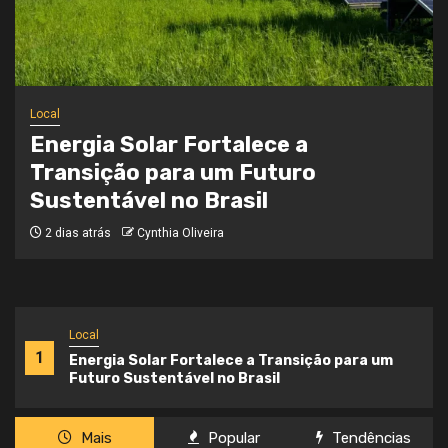
Local
Onde a Informação Encontra o Seu
Caminho
3 semanas atrás
Cynthia Oliveira
Local
1
Energia Solar Fortalece a Transição para um
Futuro Sustentável no Brasil
Mais
Popular
Tendências