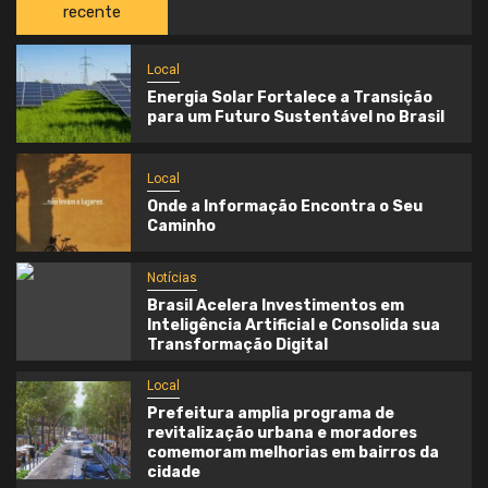
recente
Local
Energia Solar Fortalece a Transição
para um Futuro Sustentável no Brasil
Local
Onde a Informação Encontra o Seu
Caminho
Notícias
Brasil Acelera Investimentos em
Inteligência Artificial e Consolida sua
Transformação Digital
Local
Prefeitura amplia programa de
revitalização urbana e moradores
comemoram melhorias em bairros da
cidade