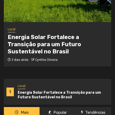
Local
Onde a Informação Encontra o Seu
Caminho
3 semanas atrás
Cynthia Oliveira
Local
1
Energia Solar Fortalece a Transição para um
Futuro Sustentável no Brasil
Mais
Popular
Tendências