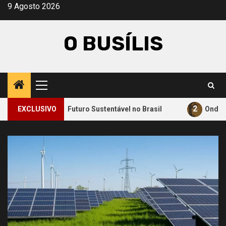
Avançar
9 Agosto 2026
para
o
O BUSÍLIS
conteúdo
Menu
principal
2
ara um Futuro Sustentável no Brasil
EXCLUSIVO
Onde a Informação