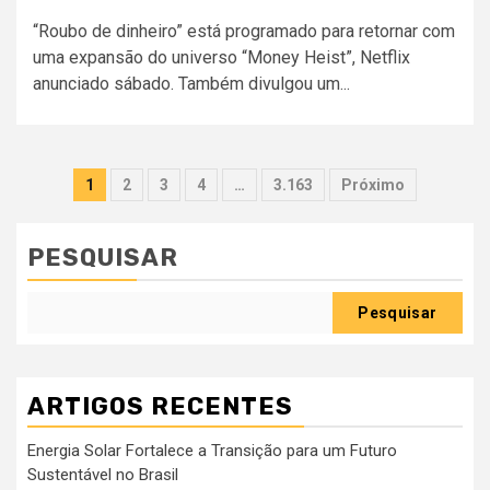
“Roubo de dinheiro” está programado para retornar com
uma expansão do universo “Money Heist”, Netflix
anunciado sábado. Também divulgou um...
Paginação
1
2
3
4
…
3.163
Próximo
dos
conteúdos
PESQUISAR
Pesquisar
ARTIGOS RECENTES
Energia Solar Fortalece a Transição para um Futuro
Sustentável no Brasil