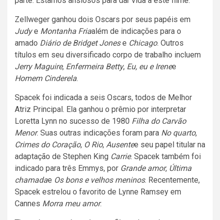
parte. Estamos ansiosos para dar vida a este filme.”
Zellweger ganhou dois Oscars por seus papéis em
Judy
e
Montanha Fria
além de indicações para o
amado
Diário de Bridget Jones
e
Chicago
. Outros
títulos em seu diversificado corpo de trabalho incluem
Jerry Maguire
,
Enfermeira Betty
,
Eu, eu e Irene
e
Homem Cinderela
.
Spacek foi indicada a seis Oscars, todos de Melhor
Atriz Principal. Ela ganhou o prêmio por interpretar
Loretta Lynn no sucesso de 1980
Filha do Carvão
Menor
. Suas outras indicações foram para
No quarto
,
Crimes do Coração
,
O Rio
,
Ausente
e seu papel titular na
adaptação de Stephen King
Carrie
. Spacek também foi
indicado para três Emmys, por
Grande amor
,
Última
chamada
e
Os bons e velhos meninos
. Recentemente,
Spacek estrelou o favorito de Lynne Ramsey em
Cannes
Morra meu amor
.