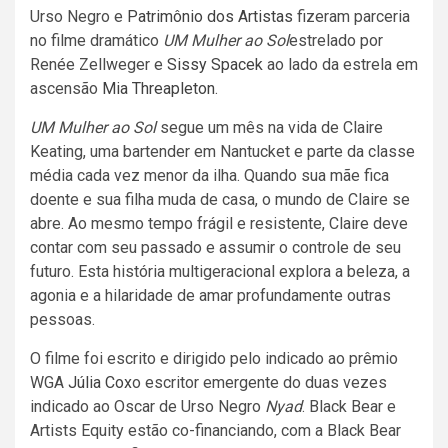
Urso Negro e
Patrimônio dos Artistas
fizeram parceria
no filme dramático
UM
Mulher ao Sol
estrelado por
Renée Zellweger e
Sissy Spacek
ao lado da estrela em
ascensão
Mia Threapleton
.
UM
Mulher ao Sol
segue um mês na vida de Claire
Keating, uma bartender em Nantucket e parte da classe
média cada vez menor da ilha. Quando sua mãe fica
doente e sua filha muda de casa, o mundo de Claire se
abre. Ao mesmo tempo frágil e resistente, Claire deve
contar com seu passado e assumir o controle de seu
futuro. Esta história multigeracional explora a beleza, a
agonia e a hilaridade de amar profundamente outras
pessoas.
O filme foi escrito e dirigido pelo indicado ao prêmio
WGA
Júlia Cox
o escritor emergente do duas vezes
indicado ao Oscar de Urso Negro
Nyad
. Black Bear e
Artists Equity estão co-financiando, com a Black Bear