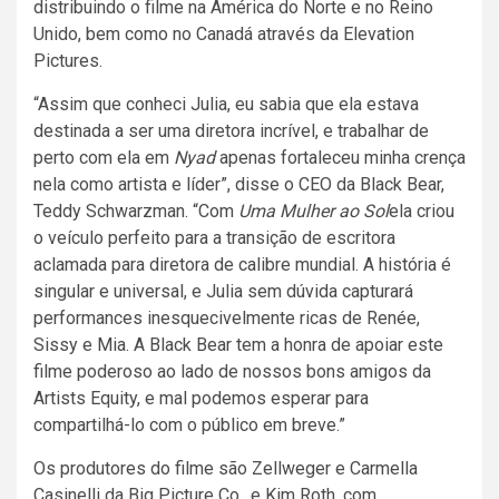
distribuindo o filme na América do Norte e no Reino
Unido, bem como no Canadá através da Elevation
Pictures.
“Assim que conheci Julia, eu sabia que ela estava
destinada a ser uma diretora incrível, e trabalhar de
perto com ela em
Nyad
apenas fortaleceu minha crença
nela como artista e líder”, disse o CEO da Black Bear,
Teddy Schwarzman. “Com
Uma Mulher ao Sol
ela criou
o veículo perfeito para a transição de escritora
aclamada para diretora de calibre mundial. A história é
singular e universal, e Julia sem dúvida capturará
performances inesquecivelmente ricas de Renée,
Sissy e Mia. A Black Bear tem a honra de apoiar este
filme poderoso ao lado de nossos bons amigos da
Artists Equity, e mal podemos esperar para
compartilhá-lo com o público em breve.”
Os produtores do filme são Zellweger e Carmella
Casinelli da Big Picture Co., e Kim Roth, com