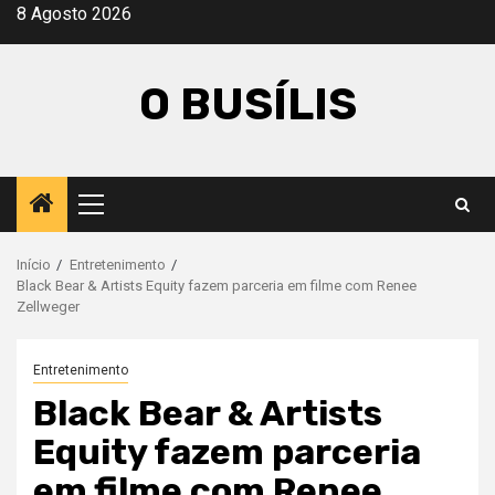
Avançar
8 Agosto 2026
para
o
O BUSÍLIS
conteúdo
Menu
principal
Início
Entretenimento
Black Bear & Artists Equity fazem parceria em filme com Renee
Zellweger
Entretenimento
Black Bear & Artists
Equity fazem parceria
em filme com Renee