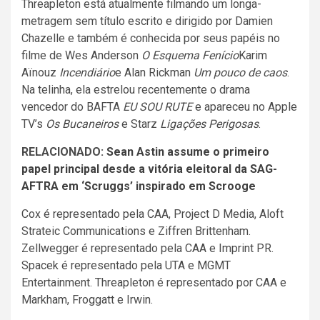
Threapleton está atualmente filmando um longa-
metragem sem título escrito e dirigido por Damien
Chazelle e também é conhecida por seus papéis no
filme de Wes Anderson
O Esquema Fenício
Karim
Aïnouz
Incendiário
e Alan Rickman
Um pouco de caos
.
Na telinha, ela estrelou recentemente o drama
vencedor do BAFTA
EU SOU RUTE
e apareceu no Apple
TV’s
Os Bucaneiros
e Starz
Ligações Perigosas
.
RELACIONADO:
Sean Astin assume o primeiro
papel principal desde a vitória eleitoral da SAG-
AFTRA em ‘Scruggs’ inspirado em Scrooge
Cox é representado pela CAA, Project D Media, Aloft
Strateic Communications e Ziffren Brittenham.
Zellwegger é representado pela CAA e Imprint PR.
Spacek é representado pela UTA e MGMT
Entertainment. Threapleton é representado por CAA e
Markham, Froggatt e Irwin.