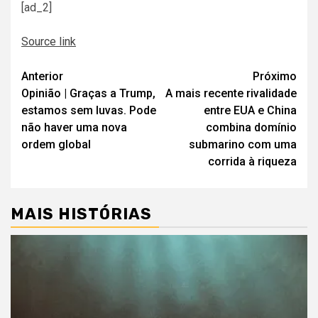
[ad_2]
Source link
Navegação
Anterior
Próximo
Opinião | Graças a Trump,
A mais recente rivalidade
de
estamos sem luvas. Pode
entre EUA e China
artigos
não haver uma nova
combina domínio
ordem global
submarino com uma
corrida à riqueza
MAIS HISTÓRIAS