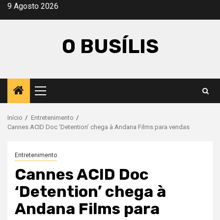
Avançar
9 Agosto 2026
para
o
O BUSÍLIS
conteúdo
Menu
principal
Início
Entretenimento
Cannes ACID Doc ‘Detention’ chega à Andana Films para vendas
Entretenimento
Cannes ACID Doc
‘Detention’ chega à
Andana Films para