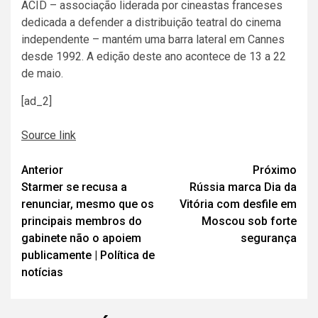
ACID – associação liderada por cineastas franceses
dedicada a defender a distribuição teatral do cinema
independente – mantém uma barra lateral em Cannes
desde 1992. A edição deste ano acontece de 13 a 22
de maio.
[ad_2]
Source link
Navegação
Anterior
Próximo
Starmer se recusa a
Rússia marca Dia da
de
renunciar, mesmo que os
Vitória com desfile em
artigos
principais membros do
Moscou sob forte
gabinete não o apoiem
segurança
publicamente | Política de
notícias