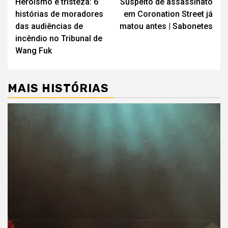
Heroísmo e tristeza: 6
Suspeito de assassinato
de
histórias de moradores
em Coronation Street já
artigos
das audiências de
matou antes | Sabonetes
incêndio no Tribunal de
Wang Fuk
MAIS HISTÓRIAS