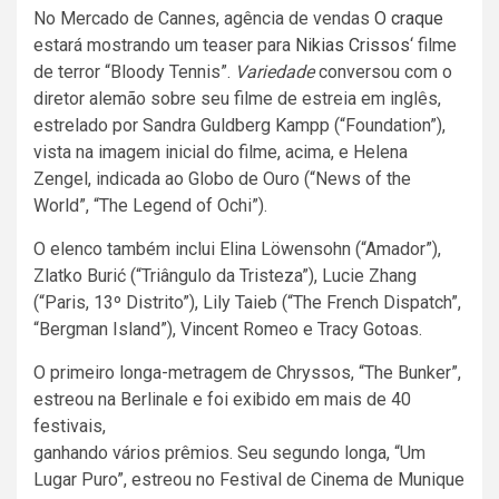
No Mercado de Cannes, agência de vendas
O craque
estará mostrando um teaser para
Nikias Crissos
‘ filme
de terror “Bloody Tennis”.
Variedade
conversou com o
diretor alemão sobre seu filme de estreia em inglês,
estrelado por Sandra Guldberg Kampp (“Foundation”),
vista na imagem inicial do filme, acima, e Helena
Zengel, indicada ao Globo de Ouro (“News of the
World”, “The Legend of Ochi”).
O elenco também inclui Elina Löwensohn (“Amador”),
Zlatko Burić (“Triângulo da Tristeza”), Lucie Zhang
(“Paris, 13º Distrito”), Lily Taieb (“The French Dispatch”,
“Bergman Island”), Vincent Romeo e Tracy Gotoas.
O primeiro longa-metragem de Chryssos, “The Bunker”,
estreou na Berlinale e foi exibido em mais de 40
festivais,
ganhando vários prêmios. Seu segundo longa, “Um
Lugar Puro”, estreou no Festival de Cinema de Munique