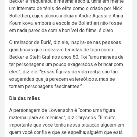
Becker e frequentou a mesma escola, tinha em mente
um internato de tênis de elite como o criado por Nick
Bollettieri, cujos alunos incluíam Andre Agassi e Anna
Kournikova, embora a escola de Bollettieri não fosse
em nada parecida com a horrível do filme, é claro.
O treinador de Burić, diz ele, inspira-se nas pessoas
grandiosas que rodearam tenistas de topo como
Becker e Steffi Graf nos anos 80. Foi “uma maneira de
ter personagens um pouco exagerados e brincar com
eles”, diz ele. “Essas figuras da vida real já são tão
exageradas que já parecem estereótipos, mas se
tornam personagens fascinantes.”
Dia das mães
A personagem de Löwensohn é “como uma figura
maternal para as meninas”, diz Chryssos. “É muito
importante que você tenha nessa situação alguém em
quem você confia e que se espelha; alguém que está