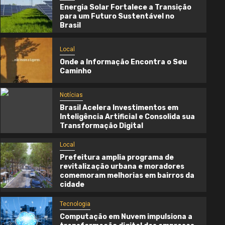
Energia Solar Fortalece a Transição
para um Futuro Sustentável no
Brasil
Local
Onde a Informação Encontra o Seu
Caminho
Notícias
Brasil Acelera Investimentos em
Inteligência Artificial e Consolida sua
Transformação Digital
Local
Prefeitura amplia programa de
Local
revitalização urbana e moradores
comemoram melhorias em bairros da
Onde a Informação Encontra o Seu
cidade
Caminho
Tecnologia
3 semanas atrás
Cynthia Oliveira
Computação em Nuvem impulsiona a