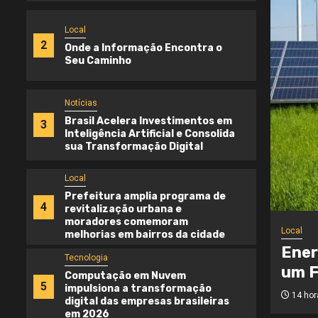
Local
2
Onde a Informação Encontra o
Seu Caminho
Notícias
Brasil Acelera Investimentos em
3
Inteligência Artificial e Consolida
sua Transformação Digital
Local
Prefeitura amplia programa de
4
revitalização urbana e
moradores comemoram
Local
melhorias em bairros da cidade
Ener
Tecnologia
um F
Computação em Nuvem
5
impulsiona a transformação
14 hor
digital das empresas brasileiras
em 2026