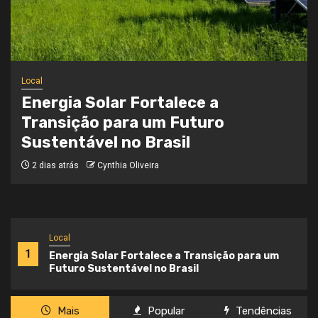
Local
Onde a Informação Encontra o Seu
Caminho
3 semanas atrás
Cynthia Oliveira
Local
1
Energia Solar Fortalece a Transição para um
Futuro Sustentável no Brasil
Mais
Popular
Tendências