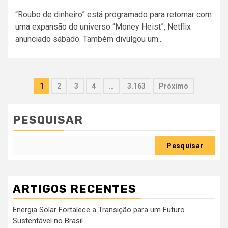
“Roubo de dinheiro” está programado para retornar com
uma expansão do universo “Money Heist”, Netflix
anunciado sábado. Também divulgou um...
Paginação
1
2
3
4
…
3.163
Próximo
dos
conteúdos
PESQUISAR
Pesquisar
ARTIGOS RECENTES
Energia Solar Fortalece a Transição para um Futuro
Sustentável no Brasil