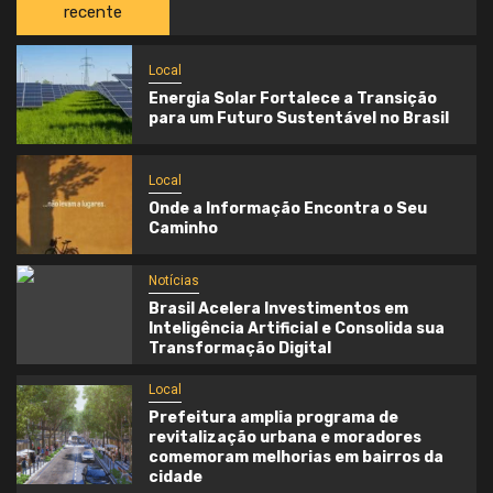
recente
Local
Energia Solar Fortalece a Transição
para um Futuro Sustentável no Brasil
Local
Onde a Informação Encontra o Seu
Caminho
Notícias
Brasil Acelera Investimentos em
Inteligência Artificial e Consolida sua
Transformação Digital
Local
Prefeitura amplia programa de
revitalização urbana e moradores
comemoram melhorias em bairros da
cidade