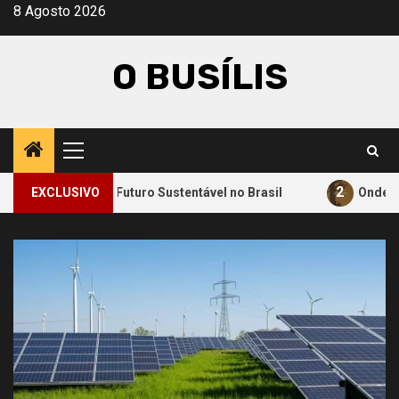
Avançar
8 Agosto 2026
para
o
O BUSÍLIS
conteúdo
Menu
principal
2
ara um Futuro Sustentável no Brasil
EXCLUSIVO
Onde a Informação