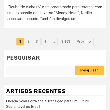
“Roubo de dinheiro” está programado para retornar com
uma expansão do universo “Money Heist”, Netflix
anunciado sábado. Também divulgou um...
Paginação
1
2
3
4
…
3.163
Próximo
dos
conteúdos
PESQUISAR
Pesquisar
ARTIGOS RECENTES
Energia Solar Fortalece a Transição para um Futuro
Sustentável no Brasil