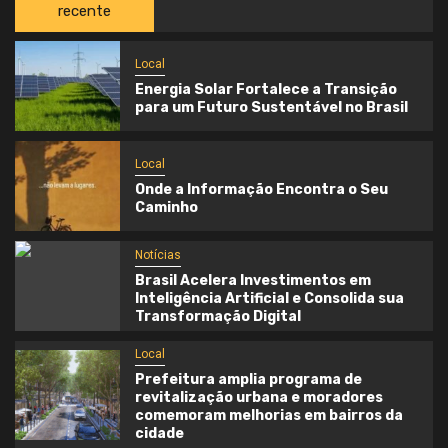
recente
Local
Energia Solar Fortalece a Transição
para um Futuro Sustentável no Brasil
Local
Onde a Informação Encontra o Seu
Caminho
Notícias
Brasil Acelera Investimentos em
Inteligência Artificial e Consolida sua
Transformação Digital
Local
Prefeitura amplia programa de
revitalização urbana e moradores
comemoram melhorias em bairros da
cidade