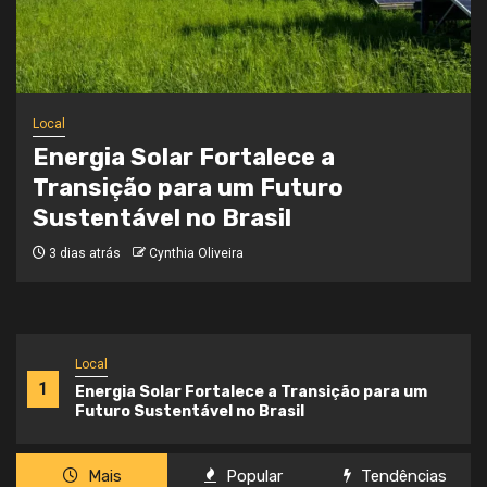
Local
Onde a Informação Encontra o Seu
Caminho
3 semanas atrás
Cynthia Oliveira
Local
1
Energia Solar Fortalece a Transição para um
Futuro Sustentável no Brasil
Mais
Popular
Tendências