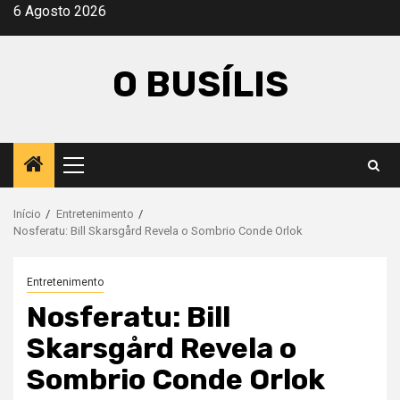
Avançar
6 Agosto 2026
para
o
O BUSÍLIS
conteúdo
Menu
principal
Início
Entretenimento
Nosferatu: Bill Skarsgård Revela o Sombrio Conde Orlok
Entretenimento
Nosferatu: Bill
Skarsgård Revela o
Sombrio Conde Orlok