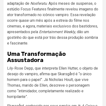
adaptação de
Nosferatu
. Após meses de suspense, o
estúdio Focus Features finalmente revelou imagens do
ator transformado no icônico vampiro. Essa revelação
ocorre quase um mês após a estreia do filme nos
cinemas, e agora, materiais exclusivos dos bastidores,
apresentados pela
Entertainment Weekly
, dão um
gostinho do que está por trás dessa produção sombria
e fascinante.
Uma Transformação
Assustadora
Lily-Rose Depp, que interpreta Ellen Hutter, o objeto de
desejo do vampiro, afirma que Skarsgård é “o único
homem para o papel”. Já Nicholas Hoult, que vive
Thomas, marido de Ellen, descreve o personagem
como “intimidador, completamente realizado e
horripilante”.
Skarsgård, conhecido por seus papéis em
It: A Coisa
e