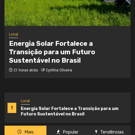
Local
Onde a Informação Encontra o Seu
Caminho
3 semanas atrás
Cynthia Oliveira
Local
1
Energia Solar Fortalece a Transição para um
Futuro Sustentável no Brasil
Mais
Popular
Tendências