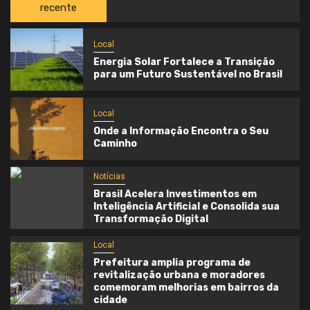
recente
Local
Energia Solar Fortalece a Transição
para um Futuro Sustentável no Brasil
Local
Onde a Informação Encontra o Seu
Caminho
Notícias
Brasil Acelera Investimentos em
Inteligência Artificial e Consolida sua
Transformação Digital
Local
Prefeitura amplia programa de
revitalização urbana e moradores
comemoram melhorias em bairros da
cidade