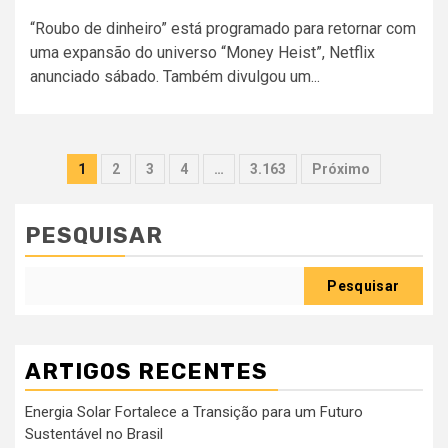
“Roubo de dinheiro” está programado para retornar com
uma expansão do universo “Money Heist”, Netflix
anunciado sábado. Também divulgou um...
Paginação
1
2
3
4
…
3.163
Próximo
dos
conteúdos
PESQUISAR
Pesquisar
ARTIGOS RECENTES
Energia Solar Fortalece a Transição para um Futuro
Sustentável no Brasil