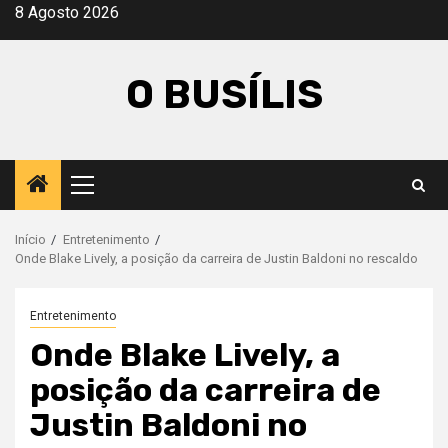
Avançar
8 Agosto 2026
para
o
O BUSÍLIS
conteúdo
Menu
principal
Início
Entretenimento
Onde Blake Lively, a posição da carreira de Justin Baldoni no rescaldo
Entretenimento
Onde Blake Lively, a
posição da carreira de
Justin Baldoni no