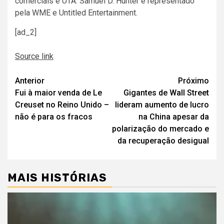
comerciais e UTA. Samuel D. Hunter é representado
pela WME e Untitled Entertainment.
[ad_2]
Source link
Navegação
Anterior
Próximo
Fui à maior venda de Le
Gigantes de Wall Street
de
Creuset no Reino Unido –
lideram aumento de lucro
artigos
não é para os fracos
na China apesar da
polarização do mercado e
da recuperação desigual
MAIS HISTÓRIAS