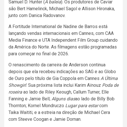
Samuel D. Hunter (
A baleia
). Os produtores de Caviar
são Bert Hamelinck, Michael Sagol e Allison Hironaka,
junto com Danica Radovanov.
A Fortitude International de Nadine de Barros está
lançando vendas internacionais em Cannes, com CAA
Media Finance e UTA Independent Film Group cuidando
da América do Norte. As filmagens estão programadas
para começar no final de 2026.
O renascimento da carreira de Anderson continua
depois que ela recebeu indicações ao SAG e ao Globo
de Ouro pelo título de Gia Coppola em Cannes
A Última
Showgirl
. Sua próxima lista inclui Karim Aïnouz
Poda de
roseira
ao lado de Riley Keough, Callum Turner, Elle
Fanning e Jamie Bell;
Alguns dias
ao lado de Billy Bob
Thornton; Kornel Mondruczo
Lugar para estar
com
Taika Waititi; e a estreia na direção de Michael Cera
com Steeve Coogan e Jamie Dornan.