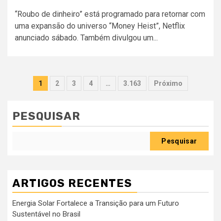
“Roubo de dinheiro” está programado para retornar com
uma expansão do universo “Money Heist”, Netflix
anunciado sábado. Também divulgou um...
Paginação
1
2
3
4
…
3.163
Próximo
dos
conteúdos
PESQUISAR
Pesquisar
ARTIGOS RECENTES
Energia Solar Fortalece a Transição para um Futuro
Sustentável no Brasil