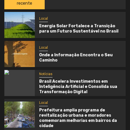
recente
Local
Energia Solar Fortalece a Transição
para um Futuro Sustentável no Brasil
Local
Onde a Informação Encontra o Seu
Caminho
Notícias
Brasil Acelera Investimentos em
Inteligência Artificial e Consolida sua
Transformação Digital
Local
Prefeitura amplia programa de
revitalização urbana e moradores
comemoram melhorias em bairros da
cidade