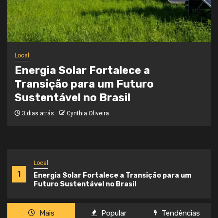
Local
Onde a Informação Encontra o Seu
Caminho
3 semanas atrás
Cynthia Oliveira
Local
1
Energia Solar Fortalece a Transição para um
Futuro Sustentável no Brasil
Mais
Popular
Tendências