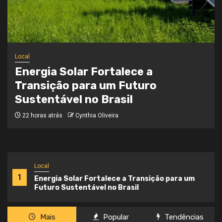
Local
Onde a Informação Encontra o Seu
Caminho
3 semanas atrás
Cynthia Oliveira
Local
1
Energia Solar Fortalece a Transição para um
Futuro Sustentável no Brasil
Mais
Popular
Tendências