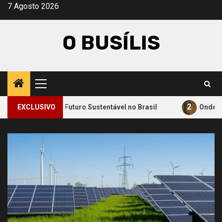
Avançar
7 Agosto 2026
para
o
O BUSÍLIS
conteúdo
Menu
principal
2
ara um Futuro Sustentável no Brasil
EXCLUSIVO
Onde a Informação