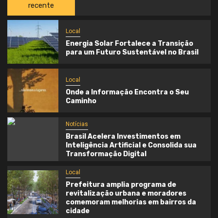
recente
Local
Energia Solar Fortalece a Transição
para um Futuro Sustentável no Brasil
Local
Onde a Informação Encontra o Seu
Caminho
Notícias
Brasil Acelera Investimentos em
Inteligência Artificial e Consolida sua
Transformação Digital
Local
Prefeitura amplia programa de
revitalização urbana e moradores
comemoram melhorias em bairros da
cidade