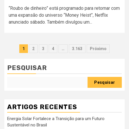
“Roubo de dinheiro” está programado para retornar com
uma expansão do universo “Money Heist”, Netflix
anunciado sábado. Também divulgou um...
Paginação
1
2
3
4
…
3.163
Próximo
dos
conteúdos
PESQUISAR
Pesquisar
ARTIGOS RECENTES
Energia Solar Fortalece a Transição para um Futuro
Sustentável no Brasil