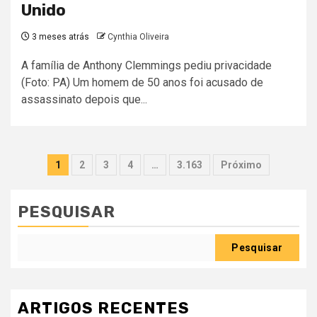
Unido
3 meses atrás
Cynthia Oliveira
A família de Anthony Clemmings pediu privacidade
(Foto: PA) Um homem de 50 anos foi acusado de
assassinato depois que...
Paginação
1
2
3
4
…
3.163
Próximo
dos
conteúdos
PESQUISAR
Pesquisar
ARTIGOS RECENTES