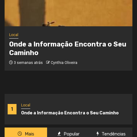
Notícias
Brasil Acelera Investimentos em
Inteligência Artificial e Consolida
sua Transformação Digital
3 semanas atrás
Cynthia Oliveira
Local
1
Onde a Informação Encontra o Seu Caminho
Mais
Popular
Tendências