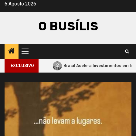
Avançar
6 Agosto 2026
para
o
O BUSÍLIS
conteúdo
Menu
principal
2
aminho
EXCLUSIVO
Brasil Acelera Investimentos em Inteligência Ar