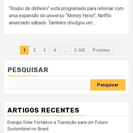
“Roubo de dinheiro” está programado para retornar com
uma expansão do universo “Money Heist”, Netflix
anunciado sábado. Também divulgou um...
Paginação
1
2
3
4
…
3.163
Próximo
dos
conteúdos
PESQUISAR
Pesquisar
ARTIGOS RECENTES
Energia Solar Fortalece a Transição para um Futuro
Sustentável no Brasil