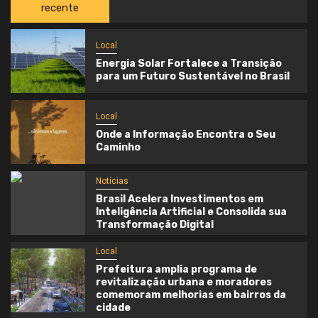
recente
Local
Energia Solar Fortalece a Transição
para um Futuro Sustentável no Brasil
Local
Onde a Informação Encontra o Seu
Caminho
Notícias
Brasil Acelera Investimentos em
Inteligência Artificial e Consolida sua
Transformação Digital
Local
Prefeitura amplia programa de
revitalização urbana e moradores
comemoram melhorias em bairros da
cidade