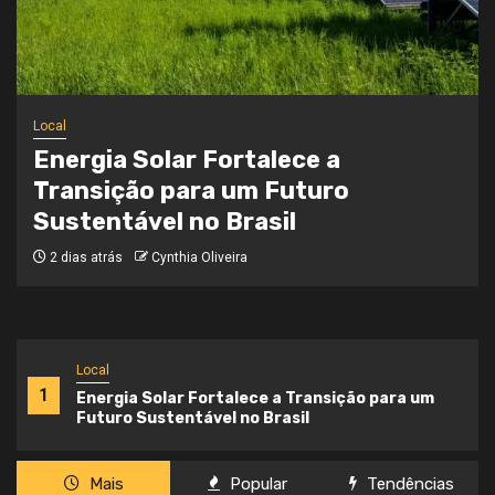
Local
Onde a Informação Encontra o Seu
Caminho
3 semanas atrás
Cynthia Oliveira
Local
1
Energia Solar Fortalece a Transição para um
Futuro Sustentável no Brasil
Mais
Popular
Tendências