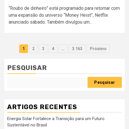
“Roubo de dinheiro” está programado para retornar com
uma expansão do universo “Money Heist”, Netflix
anunciado sábado. Também divulgou um...
Paginação
1
2
3
4
…
3.163
Próximo
dos
conteúdos
PESQUISAR
Pesquisar
ARTIGOS RECENTES
Energia Solar Fortalece a Transição para um Futuro
Sustentável no Brasil