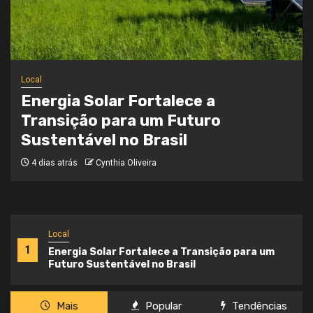
Local
Onde a Informação Encontra o Seu
Caminho
4 semanas atrás
Cynthia Oliveira
Local
1
Energia Solar Fortalece a Transição para um
Futuro Sustentável no Brasil
Mais
Popular
Tendências