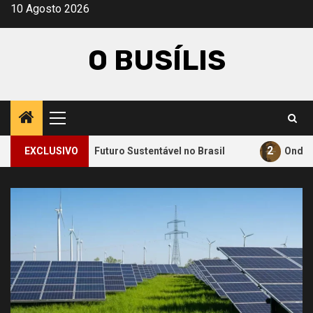
Avançar
10 Agosto 2026
para
o
O BUSÍLIS
conteúdo
Menu
principal
2
para um Futuro Sustentável no Brasil
EXCLUSIVO
Onde a Informaçã