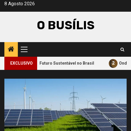
Avançar
8 Agosto 2026
para
o
O BUSÍLIS
conteúdo
Menu
principal
2
para um Futuro Sustentável no Brasil
EXCLUSIVO
Onde a Informação