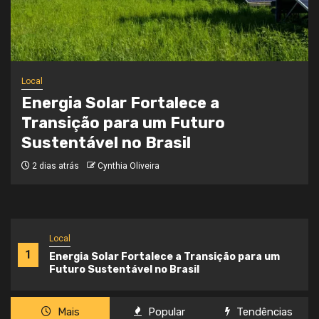
Local
Onde a Informação Encontra o Seu
Caminho
3 semanas atrás
Cynthia Oliveira
Local
1
Energia Solar Fortalece a Transição para um
Futuro Sustentável no Brasil
Mais
Popular
Tendências