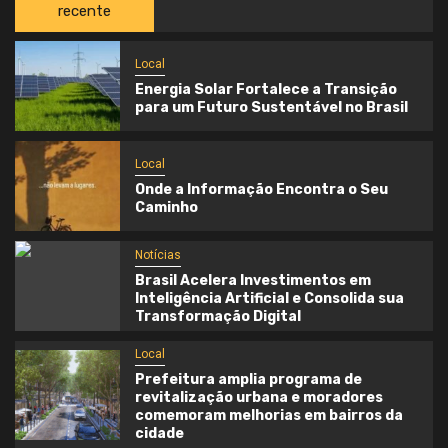
recente
Local
Energia Solar Fortalece a Transição
para um Futuro Sustentável no Brasil
Local
Onde a Informação Encontra o Seu
Caminho
Notícias
Brasil Acelera Investimentos em
Inteligência Artificial e Consolida sua
Transformação Digital
Local
Prefeitura amplia programa de
revitalização urbana e moradores
comemoram melhorias em bairros da
cidade