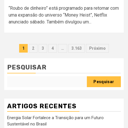
“Roubo de dinheiro” está programado para retornar com
uma expansão do universo “Money Heist”, Netflix
anunciado sábado. Também divulgou um...
Paginação
1
2
3
4
…
3.163
Próximo
dos
conteúdos
PESQUISAR
Pesquisar
ARTIGOS RECENTES
Energia Solar Fortalece a Transição para um Futuro
Sustentável no Brasil