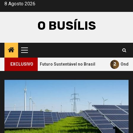
Avançar
8 Agosto 2026
para
o
O BUSÍLIS
conteúdo
Menu
principal
2
ara um Futuro Sustentável no Brasil
EXCLUSIVO
Onde a Informação