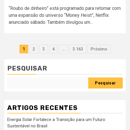
“Roubo de dinheiro” está programado para retornar com
uma expansão do universo “Money Heist”, Netflix
anunciado sábado. Também divulgou um...
Paginação
1
2
3
4
…
3.163
Próximo
dos
conteúdos
PESQUISAR
Pesquisar
ARTIGOS RECENTES
Energia Solar Fortalece a Transição para um Futuro
Sustentável no Brasil