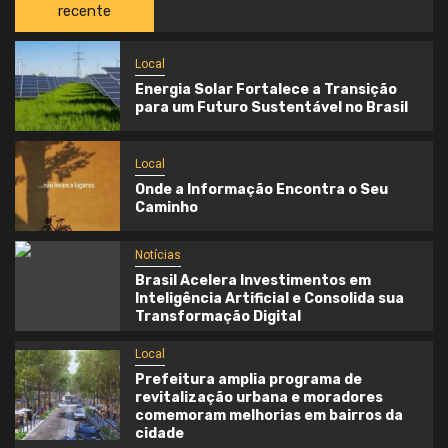
recente
Local
Energia Solar Fortalece a Transição
para um Futuro Sustentável no Brasil
Local
Onde a Informação Encontra o Seu
Caminho
Notícias
Brasil Acelera Investimentos em
Inteligência Artificial e Consolida sua
Transformação Digital
Local
Prefeitura amplia programa de
revitalização urbana e moradores
comemoram melhorias em bairros da
cidade