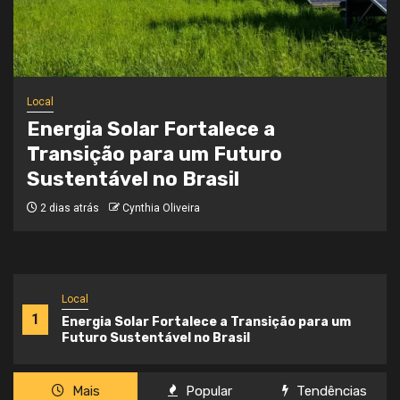
Local
Onde a Informação Encontra o Seu
Caminho
3 semanas atrás
Cynthia Oliveira
Local
1
Energia Solar Fortalece a Transição para um
Futuro Sustentável no Brasil
Mais
Popular
Tendências