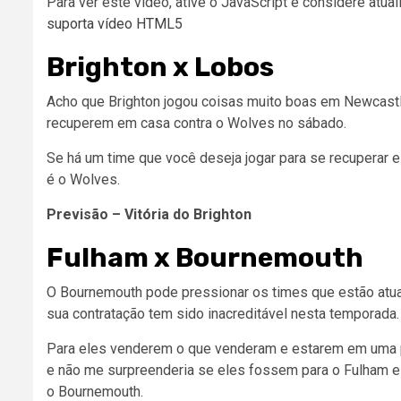
Para ver este vídeo, ative o JavaScript e considere atua
suporta vídeo HTML5
Brighton x Lobos
Acho que Brighton jogou coisas muito boas em Newcast
recuperem em casa contra o Wolves no sábado.
Se há um time que você deseja jogar para se recuperar 
é o Wolves.
Previsão – Vitória do Brighton
Fulham x Bournemouth
O Bournemouth pode pressionar os times que estão atu
sua contratação tem sido inacreditável nesta temporada.
Para eles venderem o que venderam e estarem em uma p
e não me surpreenderia se eles fossem para o Fulham e 
o Bournemouth.