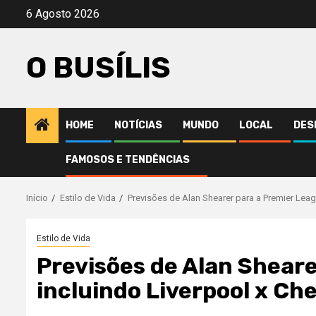
Avançar
6 Agosto 2026
para
o
O BUSÍLIS
conteúdo
HOME
NOTÍCIAS
MUNDO
LOCAL
DES
FAMOSOS E TENDÊNCIAS
Início
Estilo de Vida
Previsões de Alan Shearer para a Premier Leagu
Estilo de Vida
Previsões de Alan Sheare
incluindo Liverpool x Che