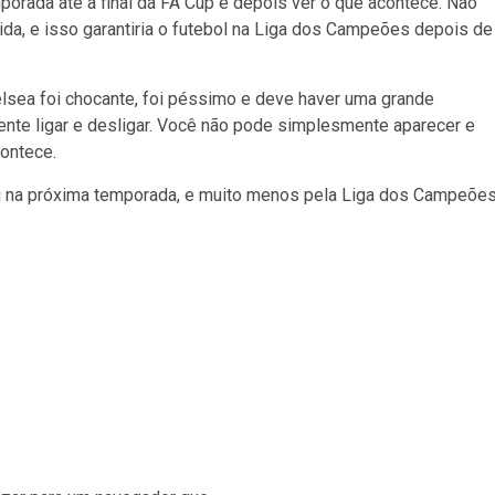
orada até a final da FA Cup e depois ver o que acontece. Não
tida, e isso garantiria o futebol na Liga dos Campeões depois de
helsea foi chocante, foi péssimo e deve haver uma grande
ente ligar e desligar. Você não pode simplesmente aparecer e
contece.
eu na próxima temporada, e muito menos pela Liga dos Campeões