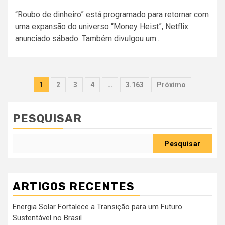
“Roubo de dinheiro” está programado para retornar com
uma expansão do universo “Money Heist”, Netflix
anunciado sábado. Também divulgou um...
Paginação
1
2
3
4
…
3.163
Próximo
dos
conteúdos
PESQUISAR
Pesquisar
ARTIGOS RECENTES
Energia Solar Fortalece a Transição para um Futuro
Sustentável no Brasil