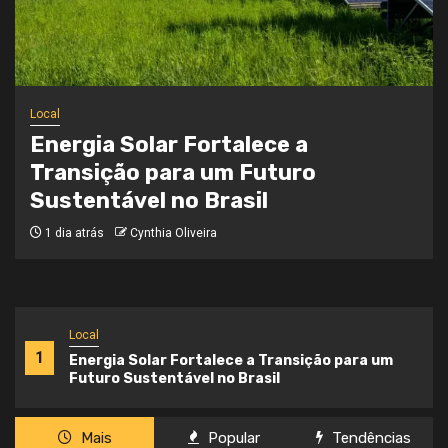
Local
Onde a Informação Encontra o Seu
Caminho
3 semanas atrás
Cynthia Oliveira
Local
1
Energia Solar Fortalece a Transição para um
Futuro Sustentável no Brasil
Mais
Popular
Tendências