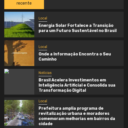
recente
Local
Energia Solar Fortalece a Transição
para um Futuro Sustentável no Brasil
Local
Onde a Informação Encontra o Seu
Caminho
Notícias
Brasil Acelera Investimentos em
Inteligência Artificial e Consolida sua
Transformação Digital
Local
Prefeitura amplia programa de
revitalização urbana e moradores
comemoram melhorias em bairros da
cidade