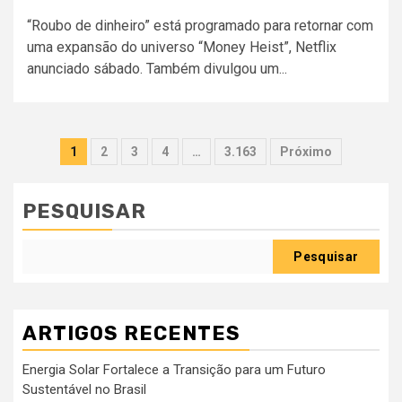
“Roubo de dinheiro” está programado para retornar com
uma expansão do universo “Money Heist”, Netflix
anunciado sábado. Também divulgou um...
Paginação
1
2
3
4
…
3.163
Próximo
dos
conteúdos
PESQUISAR
Pesquisar
ARTIGOS RECENTES
Energia Solar Fortalece a Transição para um Futuro
Sustentável no Brasil