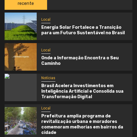
recente
Local
Energia Solar Fortalece a Transição
para um Futuro Sustentável no Brasil
Local
Onde a Informação Encontra o Seu
Caminho
Notícias
Brasil Acelera Investimentos em
Inteligência Artificial e Consolida sua
Transformação Digital
Local
Prefeitura amplia programa de
revitalização urbana e moradores
comemoram melhorias em bairros da
cidade