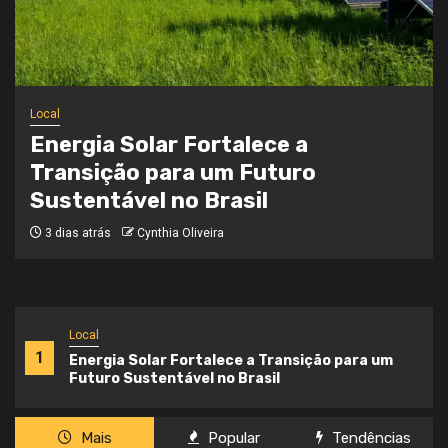
Local
Onde a Informação Encontra o Seu
Caminho
3 semanas atrás
Cynthia Oliveira
Local
1
Energia Solar Fortalece a Transição para um
Futuro Sustentável no Brasil
Mais
Popular
Tendências