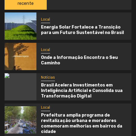
recente
Local
Energia Solar Fortalece a Transição
para um Futuro Sustentável no Brasil
Local
Onde a Informação Encontra o Seu
Caminho
Notícias
Brasil Acelera Investimentos em
Inteligência Artificial e Consolida sua
Transformação Digital
Local
Prefeitura amplia programa de
revitalização urbana e moradores
comemoram melhorias em bairros da
cidade