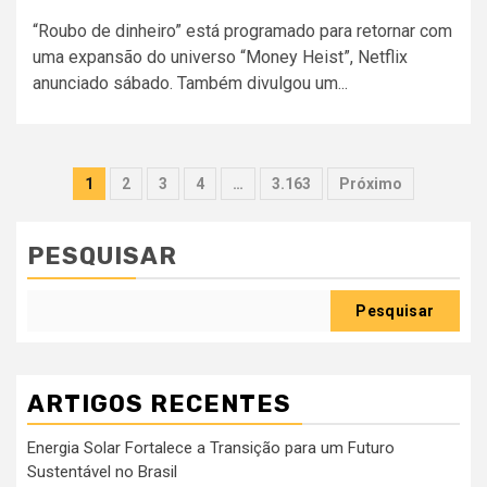
“Roubo de dinheiro” está programado para retornar com
uma expansão do universo “Money Heist”, Netflix
anunciado sábado. Também divulgou um...
Paginação
1
2
3
4
…
3.163
Próximo
dos
conteúdos
PESQUISAR
Pesquisar
ARTIGOS RECENTES
Energia Solar Fortalece a Transição para um Futuro
Sustentável no Brasil