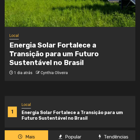
Local
Onde a Informação Encontra o Seu
Caminho
3 semanas atrás
Cynthia Oliveira
Local
1
Energia Solar Fortalece a Transição para um
Futuro Sustentável no Brasil
Mais
Popular
Tendências