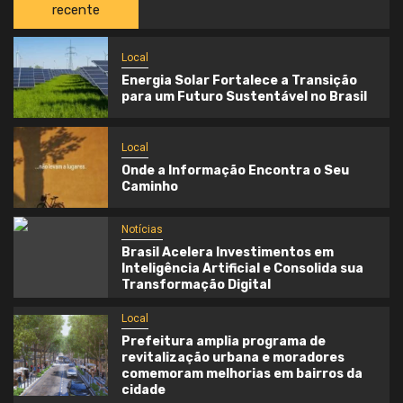
recente
Local
Energia Solar Fortalece a Transição
para um Futuro Sustentável no Brasil
Local
Onde a Informação Encontra o Seu
Caminho
Notícias
Brasil Acelera Investimentos em
Inteligência Artificial e Consolida sua
Transformação Digital
Local
Prefeitura amplia programa de
revitalização urbana e moradores
comemoram melhorias em bairros da
cidade