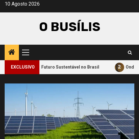
Avançar
10 Agosto 2026
para
o
O BUSÍLIS
conteúdo
Menu
principal
2
ara um Futuro Sustentável no Brasil
EXCLUSIVO
Onde a Informação