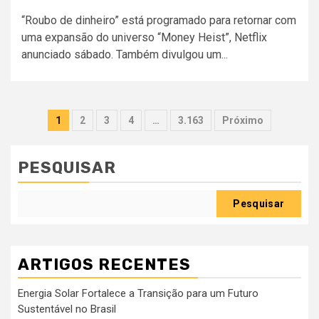
“Roubo de dinheiro” está programado para retornar com
uma expansão do universo “Money Heist”, Netflix
anunciado sábado. Também divulgou um...
Paginação
1
2
3
4
…
3.163
Próximo
dos
conteúdos
PESQUISAR
Pesquisar
ARTIGOS RECENTES
Energia Solar Fortalece a Transição para um Futuro
Sustentável no Brasil