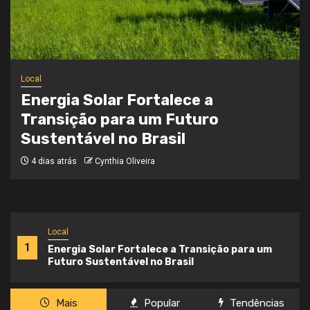
Local
Onde a Informação Encontra o Seu
Caminho
4 semanas atrás
Cynthia Oliveira
Local
1
Energia Solar Fortalece a Transição para um
Futuro Sustentável no Brasil
Mais
Popular
Tendências